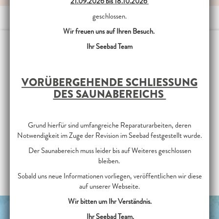
21.09.2026 bis 18.10.2026
geschlossen.
Wir freuen uns auf Ihren Besuch.
Ihr Seebad Team
IHNEN GEFÄLLT WAS SIE
SEHEN?
VORÜBERGEHENDE SCHLIESSUNG D
ES SAUNABEREICHS
Dann Teilen Sie es doch mit Ihren Freunden!
Grund hierfür sind umfangreiche Reparaturarbeiten, deren
Notwendigkeit im Zuge der Revision im Seebad festgestellt wurde.
Der Saunabereich muss leider bis auf Weiteres geschlossen
TEILEN
bleiben.
Sobald uns neue Informationen vorliegen, veröffentlichen wir diese
auf unserer Webseite.
Wir bitten um Ihr Verständnis.
Ihr Seebad Team.