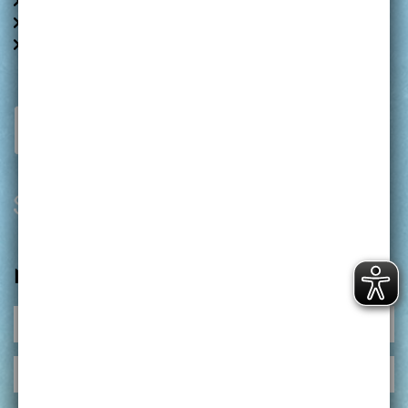
IMPRESSUM
DATENSCHUTZ
ERKLÄRUNG ZUR BARRIEREFREIHEIT
NEWSLETTER
Anrede
Anrede
Anrede