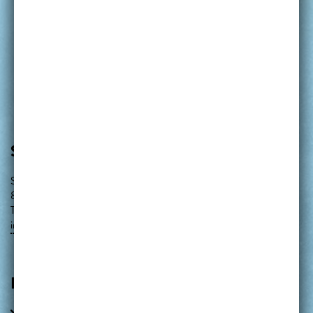
SEEBAD STARNBERG
Strandbadstraße 17
82319 Starnberg
Telefon: 08151 - 12666
info@seebad-starnberg.de
LINKS