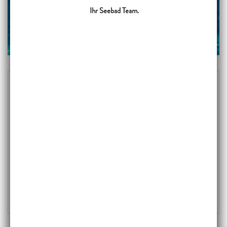
Ihr Seebad Team.
TERMINE
21.06.2018 - 29.06.2018
00:00 Uhr - 00:00 Uhr
KONTAKT
test@test.de