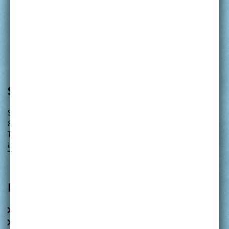
SEEBAD STARNBERG
Strandbadstraße 17
82319 Starnberg
Telefon: 08151 - 12666
info@seebad-starnberg.de
LINKS
IMPRESSUM
DATENSCHUTZ