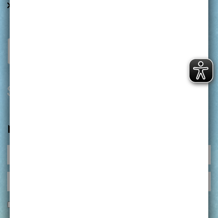
ERKLÄRUNG ZUR BARRIEREFREIHEIT
NEWSLETTER
Anrede
Anrede
Anrede
Ich akzeptiere die
Datenschutzerklärung
und nehme diese
zur Kenntnis*